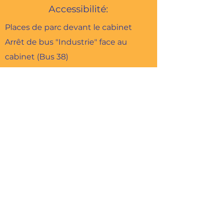
Accessibilité:
Places de parc devant le cabinet
Arrêt de bus "Industrie" face au
cabinet (Bus 38)
Arrêt de bus "Chicorée" à 2 minutes à
pied (Bus 32)
Nom
Adresse
E-mail